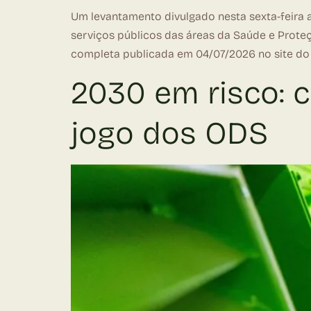
Um levantamento divulgado nesta sexta-feira 
serviços públicos das áreas da Saúde e Proteçã
completa publicada em 04/07/2026 no site do j
2030 em risco: c
jogo dos ODS