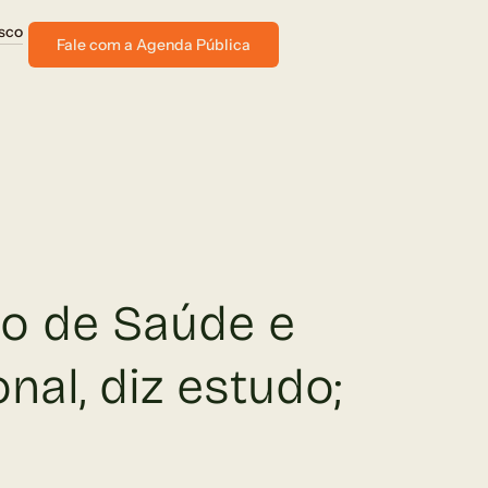
sco
Fale com a Agenda Pública
co de Saúde e
nal, diz estudo;