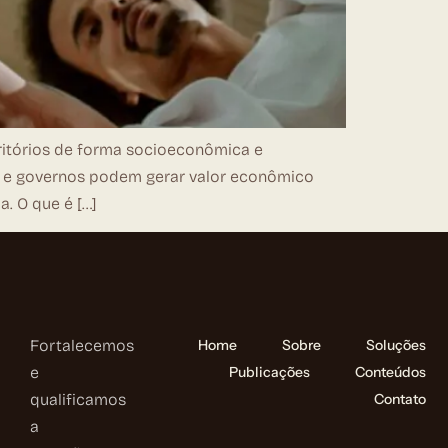
itórios de forma socioeconômica e
as e governos podem gerar valor econômico
. O que é […]
Fortalecemos
Home
Sobre
Soluções
e
Publicações
Conteúdos
qualificamos
Contato
a