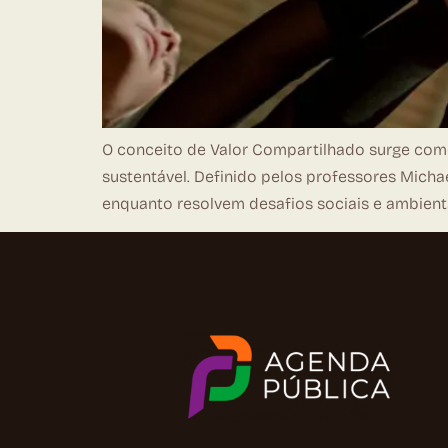
O conceito de Valor Compartilhado surge co
sustentável. Definido pelos professores Mich
enquanto resolvem desafios sociais e ambienta