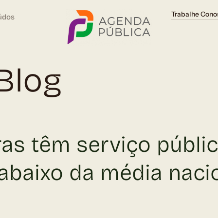
Trabalhe Cono
údos
Blog
iras têm serviço públi
abaixo da média nacio