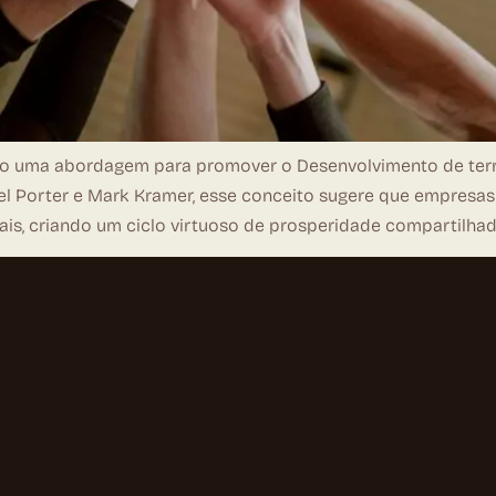
mo uma abordagem para promover o Desenvolvimento de terr
ael Porter e Mark Kramer, esse conceito sugere que empres
is, criando um ciclo virtuoso de prosperidade compartilhada