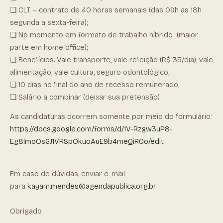
❏ CLT – contrato de 40 horas semanais (das 09h as 18h
segunda a sexta-feira);
❏ No momento em formato de trabalho híbrido (maior
parte em home office);
❏ Benefícios: Vale transporte, vale refeição (R$ 35/dia), vale
alimentação, vale cultura, seguro odontológico;
❏ 10 dias no final do ano de recesso remunerado;
❏ Salário a combinar (deixar sua pretensão)
As candidaturas ocorrem somente por meio do formulário:
https://docs.google.com/forms/d/1V-Rzgw3uP8-
Eg8lmoOs6J1VRSpOkuoAuE9b4meQiR0o/edit
Em caso de dúvidas, enviar e-mail
para
kayam.mendes@agendapublica.org.br
Obrigado