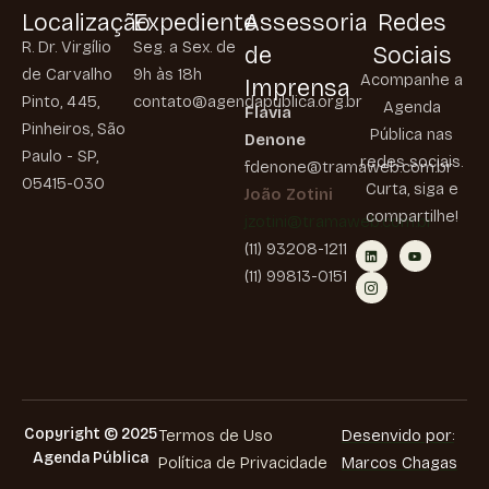
Localização
Expediente
Assessoria
Redes
R. Dr. Virgílio
Seg. a Sex. de
de
Sociais
de Carvalho
9h às 18h
Acompanhe a
Imprensa
Pinto, 445,
contato@agendapublica.org.br
Agenda
Flavia
Pinheiros, São
Pública nas
Denone
Paulo - SP,
redes sociais.
fdenone@tramaweb.com.br
05415-030
Curta, siga e
João Zotini
compartilhe!
jzotini@tramaweb.com.br
(11) 93208-1211
(11) 99813-0151
Copyright © 2025
Termos de Uso
Desenvido por:
Agenda Pública
Política de Privacidade
Marcos Chagas