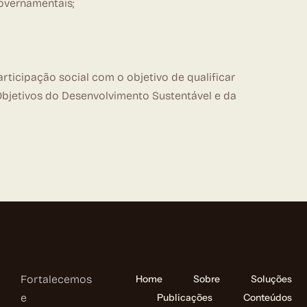
overnamentais;
ticipação social com o objetivo de qualificar
Objetivos do Desenvolvimento Sustentável e da
Fortalecemos
Home
Sobre
Soluções
e
Publicações
Conteúdos