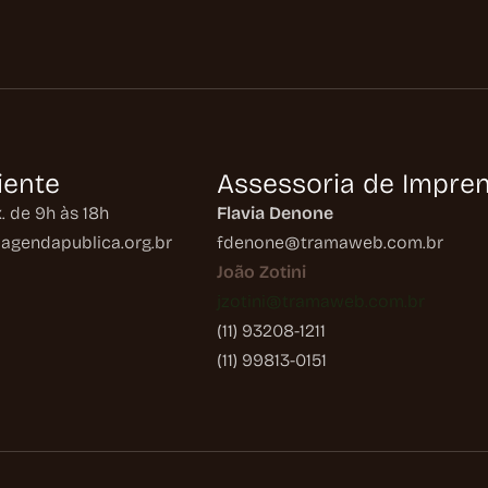
iente
Assessoria de Impre
. de 9h às 18h
Flavia Denone
agendapublica.org.br
fdenone@tramaweb.com.br
João Zotini
jzotini@tramaweb.com.br
(11) 93208-1211
(11) 99813-0151