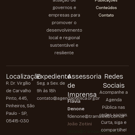
governos e
Conteúdos
empresas para
Contato
promover o
desenvolvimento
local e regional
sustentável e
resiliente
Localização
Expediente
Assessoria
Redes
R. Dr. Virgílio
Seg. a Sex. de
de
Sociais
de Carvalho
9h às 18h
Acompanhe a
Imprensa
Pinto, 445,
contato@agendapublica.org.br
Agenda
Flavia
Pinheiros, São
Pública nas
Denone
Paulo - SP,
redes sociais.
fdenone@tramaweb.com.br
05415-030
Curta, siga e
João Zotini
compartilhe!
jzotini@tramaweb.com.br